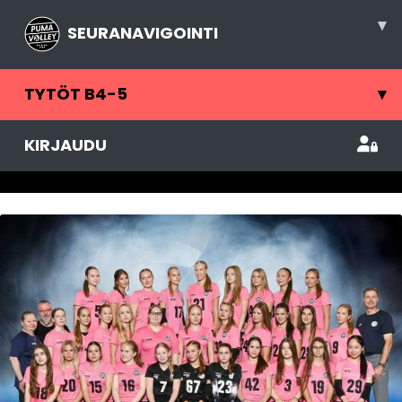
▾
SEURANAVIGOINTI
TYTÖT B4-5
▾
KIRJAUDU