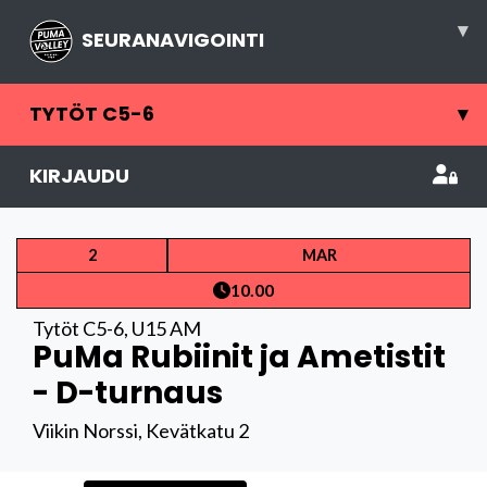
▾
SEURANAVIGOINTI
TYTÖT C5-6
▾
KIRJAUDU
2
MAR
10.00
Tytöt C5-6
,
U15 AM
PuMa Rubiinit ja Ametistit
- D-turnaus
Viikin Norssi, Kevätkatu 2