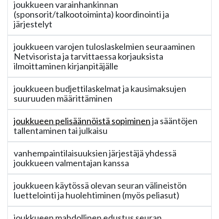
joukkueen varainhankinnan
(sponsorit/talkootoiminta) koordinointi ja
järjestelyt
joukkueen varojen tuloslaskelmien seuraaminen
Netvisorista ja tarvittaessa korjauksista
ilmoittaminen kirjanpitäjälle
joukkueen budjettilaskelmat ja kausimaksujen
suuruuden määrittäminen
joukkueen pelisäännöistä sopiminen
ja sääntöjen
tallentaminen tai julkaisu
vanhempaintilaisuuksien järjestäjä yhdessä
joukkueen valmentajan kanssa
joukkueen käytössä olevan seuran välineistön
luettelointi ja huolehtiminen (myös peliasut)
joukkueen mahdollinen edustus seuran