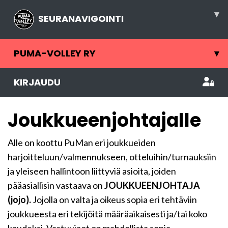
▾
SEURANAVIGOINTI
PUMA-VOLLEY RY
▾
KIRJAUDU
Joukkueenjohtajalle
Alle on koottu PuMan eri joukkueiden
harjoitteluun/valmennukseen, otteluihin/turnauksiin
ja yleiseen hallintoon liittyviä asioita, joiden
pääasiallisin vastaava on
JOUKKUEENJOHTAJA
(jojo).
Jojolla on valta ja oikeus sopia eri tehtäviin
joukkueesta eri tekijöitä määräaikaisesti ja/tai koko