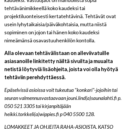
kaudeksi. Vastuujaot on mahdollista sopia
tehtävänimikkeellä koko kaudeksi tai
projektiluonteisesti kertatehtävinä. Tehtävät ovat
usein lyhytaikaisia/päiväkohtaisia, mutta niistä
sopiminen on jojon tai hänen koko kaudeksi
nimeämänsä osavastuuhenkilön kontolla.
Alla olevaan tehtävälistaan on alleviivatuille
asiasanoille linkitetty näiltä sivuilta ja muualta
netistä löytyviä lisäohjeita, joista voi olla hyötyä
tehtäviin perehdyttäessä.
Epäselvissä asioissa voit tukeutua "konkari"-jojoihin tai
seuran valmennusvastaavaan jouni.lind(a)saunalahti.fi p.
050 521 3305 tai kirjanpitäjään
heikki.torkkeli(a)wippies.fi p 040 5500 128.
LOMAKKEET JA OHJEITA RAHA-ASIOISTA, KATSO