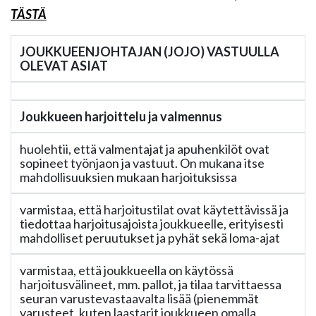
TÄSTÄ
JOUKKUEENJOHTAJAN (JOJO) VASTUULLA
OLEVAT ASIAT
Joukkueen harjoittelu ja valmennus
huolehtii, että valmentajat ja apuhenkilöt ovat
sopineet työnjaon ja vastuut. On mukana itse
mahdollisuuksien mukaan harjoituksissa
varmistaa, että harjoitustilat ovat käytettävissä ja
tiedottaa harjoitusajoista joukkueelle, erityisesti
mahdolliset peruutukset ja pyhät sekä loma-ajat
varmistaa, että joukkueella on käytössä
harjoitusvälineet, mm. pallot, ja tilaa tarvittaessa
seuran varustevastaavalta lisää (pienemmät
varusteet, kuten laastarit joukkueen omalla