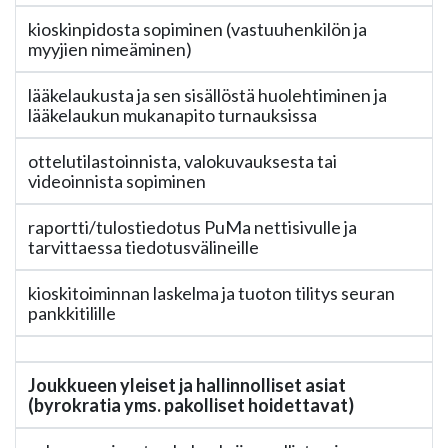
kioskinpidosta sopiminen (vastuuhenkilön ja
myyjien nimeäminen)
lääkelaukusta ja sen sisällöstä huolehtiminen ja
lääkelaukun mukanapito turnauksissa
ottelutilastoinnista, valokuvauksesta tai
videoinnista sopiminen
raportti/tulostiedotus PuMa nettisivulle ja
tarvittaessa tiedotusvälineille
kioskitoiminnan laskelma ja tuoton tilitys seuran
pankkitilille
Joukkueen yleiset ja hallinnolliset asiat
(byrokratia yms. pakolliset hoidettavat)