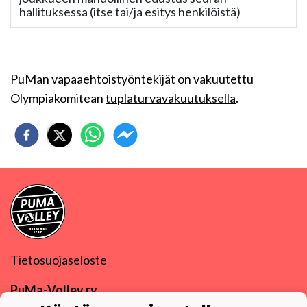
hallituksessa (itse tai/ja esitys henkilöistä)
PuMan vapaaehtoistyöntekijät on vakuutettu
Olympiakomitean
tuplaturvavakuutuksella
.
Tietosuojaseloste
PuMa-Volley ry
Y-tunnus
0832270-9