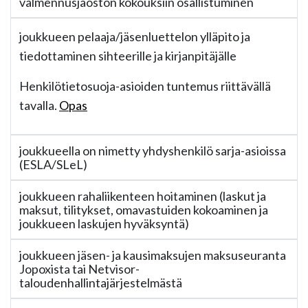
valmennusjaoston kokouksiin osallistuminen
joukkueen pelaaja/jäsenluettelon ylläpito ja
tiedottaminen sihteerille ja kirjanpitäjälle
Henkilötietosuoja-asioiden tuntemus riittävällä
tavalla.
Opas
joukkueella on nimetty yhdyshenkilö sarja-asioissa
(ESLA/SLeL)
joukkueen rahaliikenteen hoitaminen (laskut ja
maksut, tilitykset, omavastuiden kokoaminen ja
joukkueen laskujen hyväksyntä)
joukkueen jäsen- ja kausimaksujen maksuseuranta
Jopoxista tai Netvisor-
taloudenhallintajärjestelmästä