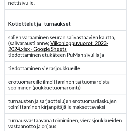
nettisivulle.
Kotiottelut ja -turnaukset
salien varaaminen seuran salivastaavien kautta,
(salivaraustilanne;
Viikonloppuvuorot_2023-
2024.xlsx - Google Sheets
tiedottaminen etukäteen PuMan sivuilla ja
tiedottaminen vierasjoukkueille
erotuomareille ilmoittaminen tai tuomareista
sopiminen (joukkuetuomarointi)
turnausten ja sarjaottelujen erotuomarilaskujen
toimittaminen kirjanpitäjälle maksettavaksi
turnausvastaavana toimiminen, vierasjoukkueiden
vastaanotto ja ohjaus