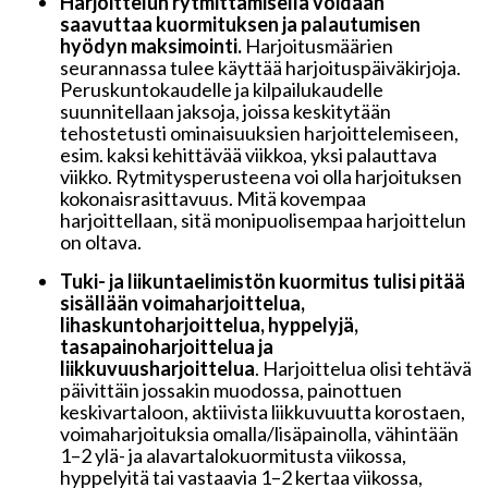
Harjoittelun rytmittämisellä voidaan
saavuttaa kuormituksen ja palautumisen
hyödyn maksimointi.
Harjoitusmäärien
seurannassa tulee käyttää harjoituspäiväkirjoja.
Peruskuntokaudelle ja kilpailukaudelle
suunnitellaan jaksoja, joissa keskitytään
tehostetusti ominaisuuksien harjoittelemiseen,
esim. kaksi kehittävää viikkoa, yksi palauttava
viikko. Rytmitysperusteena voi olla harjoituksen
kokonaisrasittavuus. Mitä kovempaa
harjoittellaan, sitä monipuolisempaa harjoittelun
on oltava.
Tuki- ja liikuntaelimistön kuormitus tulisi pitää
sisällään voimaharjoittelua,
lihaskuntoharjoittelua, hyppelyjä,
tasapainoharjoittelua ja
liikkuvuusharjoittelua
. Harjoittelua olisi tehtävä
päivittäin jossakin muodossa, painottuen
keskivartaloon, aktiivista liikkuvuutta korostaen,
voimaharjoituksia omalla/lisäpainolla, vähintään
1–2 ylä- ja alavartalokuormitusta viikossa,
hyppelyitä tai vastaavia 1–2 kertaa viikossa,