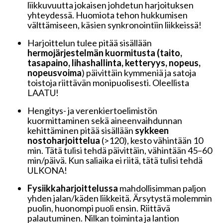
liikkuvuutta jokaisen johdetun harjoituksen
yhteydessä. Huomiota tehon hukkumisen
välttämiseen, käsien synkronointiin liikkeissä!
Harjoittelun tulee pitää sisällään
hermojärjestelmän kuormitusta (taito,
tasapaino, lihashallinta, ketteryys, nopeus,
nopeusvoima
) päivittäin kymmeniä ja satoja
toistoja riittävän monipuolisesti. Oleellista
LAATU!
Hengitys- ja verenkiertoelimistön
kuormittaminen sekä aineenvaihdunnan
kehittäminen pitää sisällään
sykkeen
nostoharjoittelua
(>120), kesto vähintään 10
min. Tätä tulisi tehdä päivittäin, vähintään 45–60
min/päivä. Kun saliaika ei riitä, tätä tulisi tehdä
ULKONA!
Fysiikkaharjoittelussa
mahdollisimman paljon
yhden jalan/käden liikkeitä. Ärsytystä molemmin
puolin, huonompi puoli ensin. Riittävä
palautuminen. Nilkan toiminta ja lantion