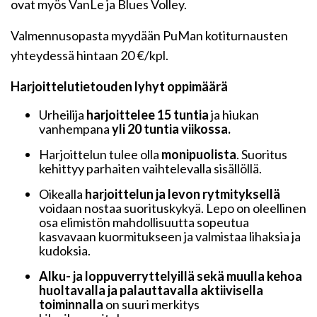
ovat myös VanLe ja Blues Volley.
Valmennusopasta myydään PuMan kotiturnausten
yhteydessä hintaan 20 €/kpl.
Harjoittelutietouden lyhyt oppimäärä
Urheilija
harjoittelee 15 tuntia
ja hiukan
vanhempana
yli 20 tuntia viikossa.
Harjoittelun tulee olla
monipuolista
. Suoritus
kehittyy parhaiten vaihtelevalla sisällöllä.
Oikealla
harjoittelun ja levon rytmityksellä
voidaan nostaa suorituskykyä. Lepo on oleellinen
osa elimistön mahdollisuutta sopeutua
kasvavaan kuormitukseen ja valmistaa lihaksia ja
kudoksia.
Alku- ja loppuverryttelyillä sekä muulla kehoa
huoltavalla ja palauttavalla aktiivisella
toiminnalla
on suuri merkitys