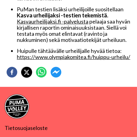
PuMan testien lisäksi urheilijoille suositellaan
Kasva urheilijaksi -testien tekemistä.
Kasvaurheilijaksi.fi -palvelusta
pelaaja saa hyvän
kirjallisen raportin ominaisuuksistaan. Siellä voi
testata myös omat elintavat (ravinto ja
nukkuminen) sekä motivaatiotekijät urheiluun.
Huipulle tähtäävälle urheilijalle hyvää tietoa:
https://www.olympiakomitea.fi/huippu-urheilu/
Tietosuojaseloste