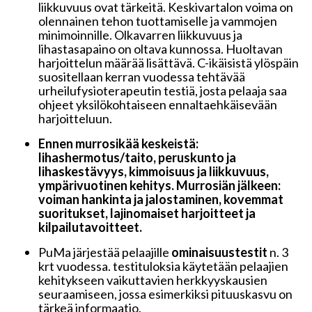
liikkuvuus ovat tärkeitä. Keskivartalon voima on
olennainen tehon tuottamiselle ja vammojen
minimoinnille. Olkavarren liikkuvuus ja
lihastasapaino on oltava kunnossa. Huoltavan
harjoittelun määrää lisättävä. C-ikäisistä ylöspäin
suositellaan kerran vuodessa tehtävää
urheilufysioterapeutin testiä, josta pelaaja saa
ohjeet yksilökohtaiseen ennaltaehkäisevään
harjoitteluun.
Ennen murrosikää keskeistä:
lihashermotus/taito, peruskunto ja
lihaskestävyys, kimmoisuus ja liikkuvuus,
ympärivuotinen kehitys. Murrosiän jälkeen:
voiman hankinta ja jalostaminen, kovemmat
suoritukset, lajinomaiset harjoitteet ja
kilpailutavoitteet.
PuMa järjestää pelaajille
ominaisuustestit
n. 3
krt vuodessa. testituloksia käytetään pelaajien
kehitykseen vaikuttavien herkkyyskausien
seuraamiseen, jossa esimerkiksi pituuskasvu on
tärkeä informaatio.