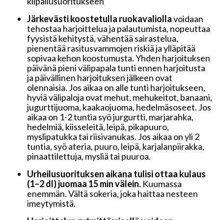
kilpailusuoritukseen
Järkevästi koostetulla ruokavaliolla
voidaan
tehostaa harjoittelua ja palautumista, nopeuttaa
fyysistä kehitystä, vähentää sairastelua,
pienentää rasitusvammojen riskiä ja ylläpitää
sopivaa kehon koostumusta. Yhden harjoituksen
päivänä pieni välipapala tunti ennen harjoitusta
ja päivällinen harjoituksen jälkeen ovat
olennaisia. Jos aikaa on alle tunti harjoitukseen,
hyviä välipaloja ovat mehut, mehukeitot, banaani,
jugurttijuoma, kaakaojuoma, hedelmäsoseet. Jos
aikaa on 1-2 tuntia syö jurgurtti, marjarahka,
hedelmiä, kiisseleitä, leipä, pikapuuro,
myslipatukka tai riisivanukas. Jos aikaa on yli 2
tuntia, syö ateria, puuro, leipä, karjalanpiirakka,
pinaattilettuja, mysliä tai puuroa.
Urheilusuorituksen aikana tulisi ottaa kulaus
(1–2 dl) juomaa 15 min välein
. Kuumassa
enemmän. Vältä sokeria, joka haittaa nesteen
imeytymistä.