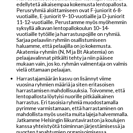
edellytetä aikaisempaa kokemusta lentopallosta.
Perusryhmiä aloittamiseen ovat F-juniorit 6-8-
vuotiaille, E-juniorit 9–10-vuotiaille ja D-juniorit
11-12-vuotiaille. Perustamme myös myöhemmin
syksyllä alkavan lentopallokoulun 10–14-
vuotiaille tytöille ja harrastuspojille on ryhmiä.
Sarjaa pelaaviin ryhmiin osallistumiseen
haluamme, että pelaajilla on jo kokemusta.
Akatemia-ryhmiin (N, M ja Bt Akatemia) on
pelaajavalinnat pitkälti tehty ja niin pääsee
mukaan vain, jos ko. ryhmän valmentaja on valmis
vielä ottamaan pelaajan.
Harrastajamäärän kasvu on lisännyt viime
vuosina ryhmien määriä ja siten eritasoisen
harrastamisen mahdollisuuksia. Toivomme, että
lentopallosta löytyisi nuorille pitkäaikainen
harrastus. Eri tasoisia ryhmiä muodostamalla
pyrimme varmistamaan, että harrastaminen on
mahdollista myös useita muita lajeja halvemmalla.
Jatkamme Helsingin liikuntaviraston ja koulujen
kanssa yhteistyötä toiminnan järjestämisessä ja
nuorten tapahtumien organisoimisessa.