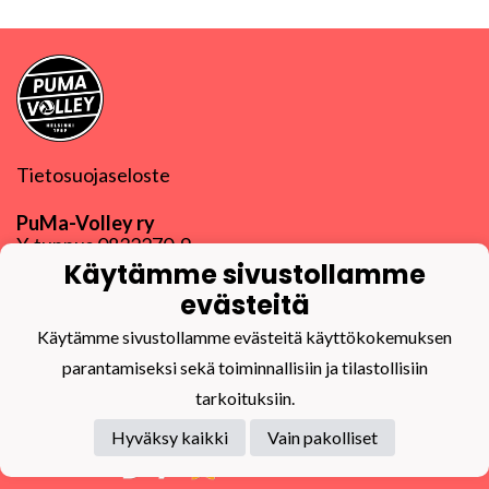
Tietosuojaseloste
PuMa-Volley ry
Y-tunnus
0832270-9
puma@puma-volley.fi
Käytämme sivustollamme
Linkki muihin yhteystietoihin
evästeitä
PuMa-Webmail
Käytämme sivustollamme evästeitä käyttökokemuksen
parantamiseksi sekä toiminnallisiin ja tilastollisiin
tarkoituksiin.
Hyväksy kaikki
Vain pakolliset
Powered by