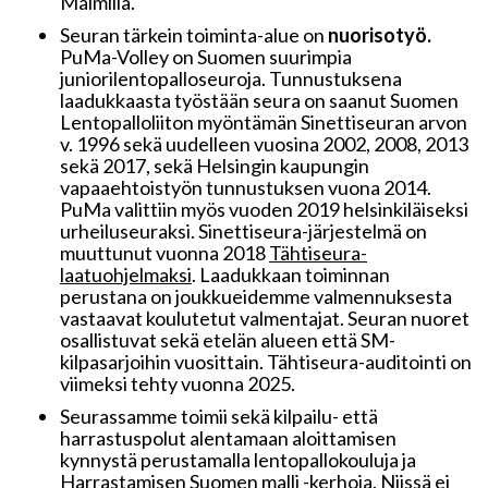
Malmilla.
Seuran tärkein toiminta-alue on
nuorisotyö.
PuMa-Volley on Suomen suurimpia
juniorilentopalloseuroja. Tunnustuksena
laadukkaasta työstään seura on saanut Suomen
Lentopalloliiton myöntämän Sinettiseuran arvon
v. 1996 sekä uudelleen vuosina 2002, 2008, 2013
sekä 2017, sekä Helsingin kaupungin
vapaaehtoistyön tunnustuksen vuona 2014.
PuMa valittiin myös vuoden 2019 helsinkiläiseksi
urheiluseuraksi. Sinettiseura-järjestelmä on
muuttunut vuonna 2018
Tähtiseura-
laatuohjelmaksi
. Laadukkaan toiminnan
perustana on joukkueidemme valmennuksesta
vastaavat koulutetut valmentajat. Seuran nuoret
osallistuvat sekä etelän alueen että SM-
kilpasarjoihin vuosittain. Tähtiseura-auditointi on
viimeksi tehty vuonna 2025.
Seurassamme toimii sekä kilpailu- että
harrastuspolut alentamaan aloittamisen
kynnystä perustamalla lentopallokouluja ja
Harrastamisen Suomen malli -kerhoja. Niissä ei