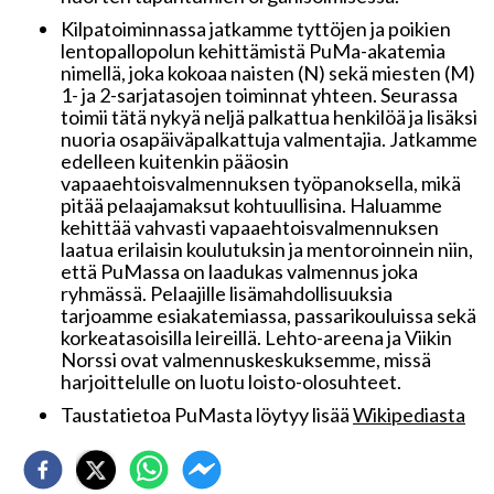
Kilpatoiminnassa jatkamme tyttöjen ja poikien
lentopallopolun kehittämistä PuMa-akatemia
nimellä, joka kokoaa naisten (N) sekä miesten (M)
1- ja 2-sarjatasojen toiminnat yhteen. Seurassa
toimii tätä nykyä neljä palkattua henkilöä ja lisäksi
nuoria osapäiväpalkattuja valmentajia. Jatkamme
edelleen kuitenkin pääosin
vapaaehtoisvalmennuksen työpanoksella, mikä
pitää pelaajamaksut kohtuullisina. Haluamme
kehittää vahvasti vapaaehtoisvalmennuksen
laatua erilaisin koulutuksin ja mentoroinnein niin,
että PuMassa on laadukas valmennus joka
ryhmässä. Pelaajille lisämahdollisuuksia
tarjoamme esiakatemiassa, passarikouluissa sekä
korkeatasoisilla leireillä. Lehto-areena ja Viikin
Norssi ovat valmennuskeskuksemme, missä
harjoittelulle on luotu loisto-olosuhteet.
Taustatietoa PuMasta löytyy lisää
Wikipediasta