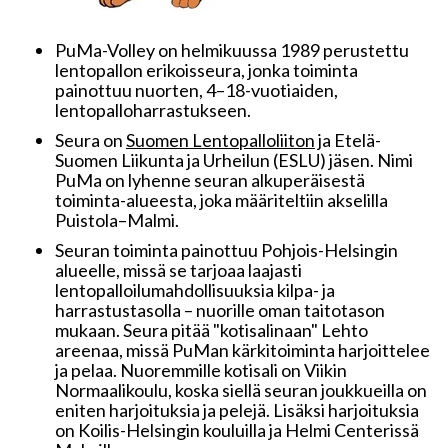
PuMa-Volley on helmikuussa 1989 perustettu
lentopallon erikoisseura, jonka toiminta
painottuu nuorten, 4–18-vuotiaiden,
lentopalloharrastukseen.
Seura on
Suomen Lentopalloliiton
ja Etelä-
Suomen Liikunta ja Urheilun (ESLU) jäsen. Nimi
PuMa on lyhenne seuran alkuperäisestä
toiminta-alueesta, joka määriteltiin akselilla
Puistola–Malmi.
Seuran toiminta painottuu Pohjois-Helsingin
alueelle, missä se tarjoaa laajasti
lentopalloilumahdollisuuksia kilpa- ja
harrastustasolla – nuorille oman taitotason
mukaan. Seura pitää "kotisalinaan" Lehto
areenaa, missä PuMan kärkitoiminta harjoittelee
ja pelaa. Nuoremmille kotisali on Viikin
Normaalikoulu, koska siellä seuran joukkueilla on
eniten harjoituksia ja pelejä. Lisäksi harjoituksia
on Koilis-Helsingin kouluilla ja Helmi Centerissä